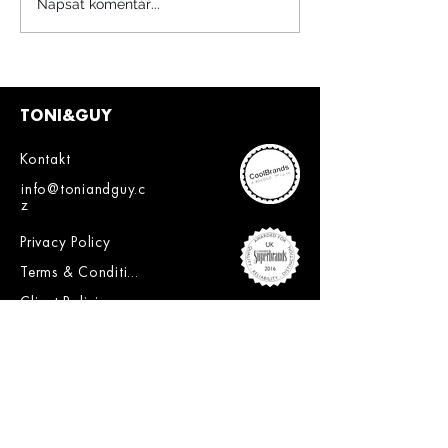
Napsat komentář...
TONI&GUY
Kontakt
info@toniandguy.c
z
Privacy Policy
Terms & Conditions
Client Policies
SLEDUJTE NÁS