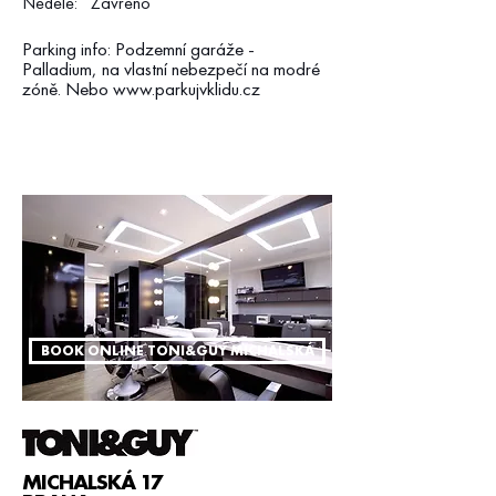
Neděle: Zavřeno
Parking info: Podzemní garáže -
Palladium, na vlastní nebezpečí na modré
zóně. Nebo
www.parkujvklidu.cz
BOOK ONLINE TONI&GUY MICHALSKÁ
MICHALSKÁ 17