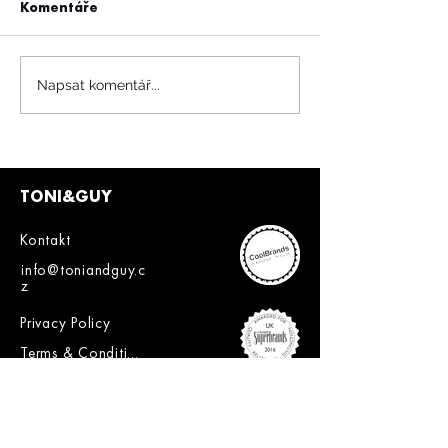
Komentáře
Napsat komentář...
TONI&GUY
Kontakt
info@toniandguy.c
z
Privacy Policy
Terms & Conditions
Client Policies