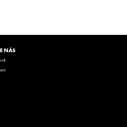
TE NÁS
ook
ram