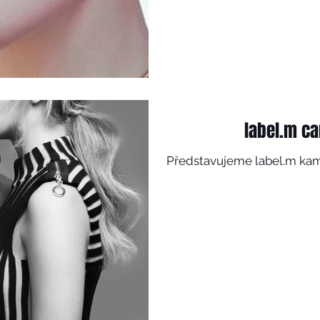
label.m c
Představujeme label.m ka