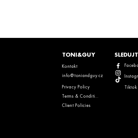
TONI&GUY
SLEDUJ
Faceb
Kontakt
info@toniandguy.cz
Instag
Privacy Policy
Tiktok
Terms & Conditions
Client Policies