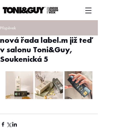
Příspěvek
nová řada label.m již teď
v salonu Toni&Guy,
Soukenická 5