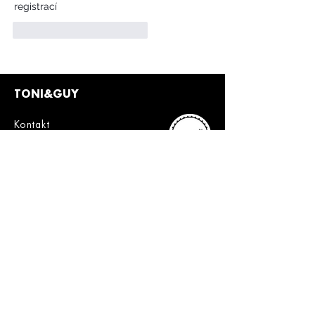
registrací
To se mi líbí
Reagovat
TONI&GUY
Kontakt
info@toniandguy.c
z
Privacy Policy
Terms & Conditions
Client Policies
SLEDUJTE NÁS