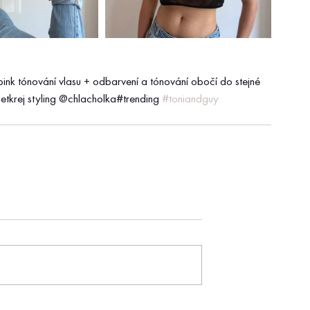
pink tónování vlasu + odbarvení a tónování obočí do stejné 
anetkrej styling @chlacholka#trending 
#toniandguy