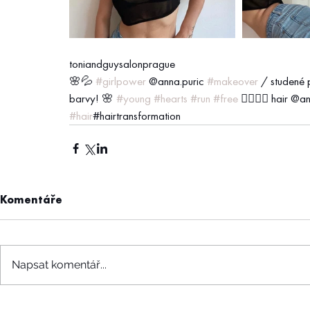
toniandguysalonprague
🌸💦 
#girlpower
 @anna.puric 
#makeover
 / studené 
barvy! 🌸 
#young
#hearts
#run
#free
 👆🏻💪🏻 hair @
#hair
#hairtransformation
Komentáře
Napsat komentář...