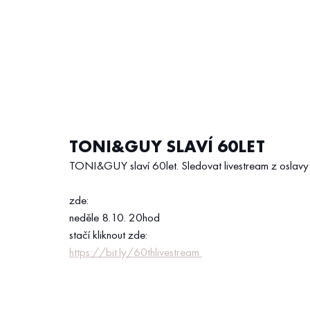
TONI&GUY SLAVÍ 60LET
TONI&GUY slaví 60let. Sledovat livestream z oslavy m
zde:
neděle 8.10. 20hod 
stačí kliknout zde:
https://bit.ly/60thlivestream 