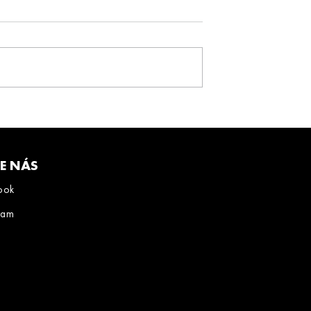
TE NÁS
ook
ram