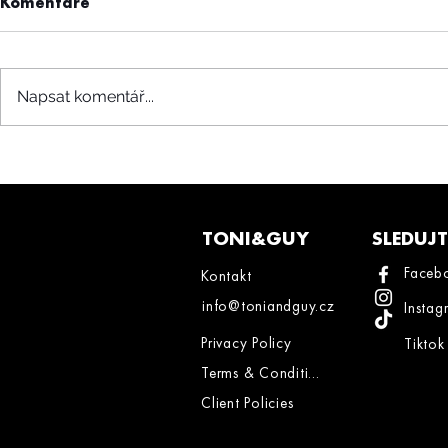
Komentáře
Napsat komentář...
TONI&GUY
SLEDUJ
Faceb
Kontakt
info@toniandguy.cz
Instag
Privacy Policy
Tiktok
Terms & Conditions
Client Policies